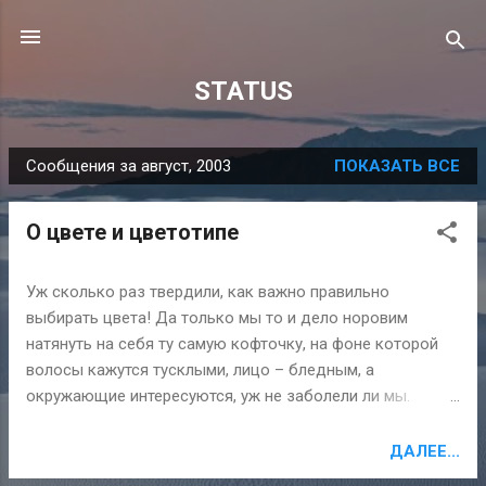
К основному контенту
STATUS
Сообщения за август, 2003
ПОКАЗАТЬ ВСЕ
С
о
О цвете и цветотипе
о
б
щ
Уж сколько раз твердили, как важно правильно
выбирать цвета! Да только мы то и дело норовим
е
натянуть на себя ту самую кофточку, на фоне которой
н
волосы кажутся тусклыми, лицо – бледным, а
и
окружающие интересуются, уж не заболели ли мы.
я
Прекрасный подход для того, чтобы добиться от
начальника внепланового выходного, но абсолютно
ДАЛЕЕ...
неподходящий для тех, кто ставит в приоритеты стиль и