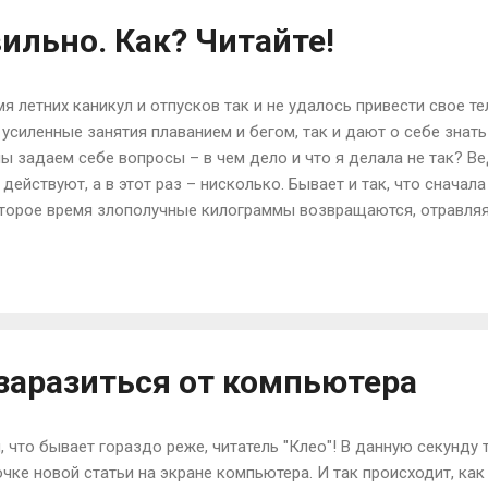
ильно. Как? Читайте!
я летних каникул и отпусков так и не удалось привести свое те
усиленные занятия плаванием и бегом, так и дают о себе знат
ы задаем себе вопросы – в чем дело и что я делала не так? В
ействуют, а в этот раз – нисколько. Бывает и так, что сначала
которое время злополучные килограммы возвращаются, отравляя
себя, ведь Ваше состояние многим из нас понятно, а жир отклад
времяпрепровождения, а ошибок, которые так или иначе свойст
 снова привести свою форму в порядок, стоит учесть все воз
х. ОШИБКА №1 Никогда не полагайтесь на чудодейственные чаи
все они действительно помогали бороться с лишним вес...
заразиться от компьютера
и, что бывает гораздо реже, читатель "Клео"! В данную секунду
чке новой статьи на экране компьютера. И так происходит, ка