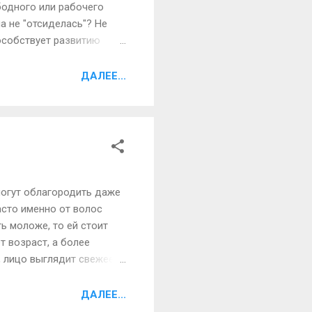
бодного или рабочего
а не "отсиделась"? Не
пособствует развитию
ическим заболеваниям и
ереписка и общение с
ДАЛЕЕ...
и дизайнер, или
 человеком, не прекращая
могут облагородить даже
асто именно от волос
ь моложе, то ей стоит
т возраст, а более
, лицо выглядит свежее и
ёска, скрывающая
оложаво, чем со сложной
ДАЛЕЕ...
ное, не стоит от них