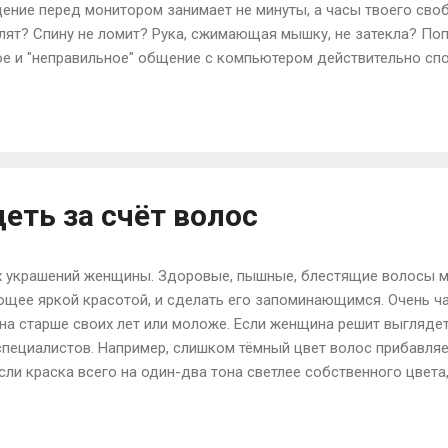
ение перед монитором занимает не минуты, а часы твоего сво
лят? Спину не ломит? Рука, сжимающая мышку, не затекла? Поп
лгое и "неправильное" общение с компьютером действительно с
менно: болезней глаз, позвоночника, геморрою, ожирению, псих
сли без любимых сайтов ты себе жизни не мыслишь, а деловая п
тернету - это твоя работа? А если ты вообще программист, ил
ми днями с монитором тет-а-тет? Как не стать старым больным
ения с...
еть за счёт волос
х украшений женщины. Здоровые, пышные, блестящие волосы 
ющее яркой красотой, и сделать его запоминающимся. Очень ч
на старше своих лет или моложе. Если женщина решит выглядет
специалистов. Например, слишком тёмный цвет волос прибавляе
ли краска всего на один-два тона светлее собственного цвета
асоту лица может подчеркнуть и правильно подобранная прич
 недостатки. Женщина с короткой стрижкой выглядит более м
атылке. Но если у женщины красивые длинные волосы, то, навер