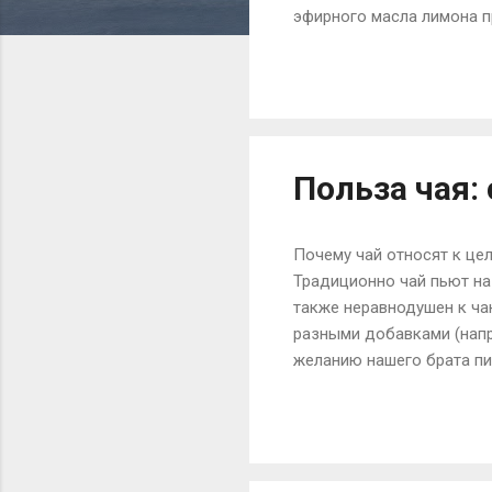
эфирного масла лимона п
применения. Оно заслуже
1. Лечение целлюлита. М
крема и скрабы. Чтобы п
регулярно раз в два или 
грейпфрутовое. 2. Избавл
Польза чая:
Почему чай относят к це
Традиционно чай пьют на
также неравнодушен к чаю
разными добавками (напр
желанию нашего брата пи
напитком, а больше лека
жарким солнцем, как пер
достаточно известный и п
листья чайного куста суш
Длительный процесс сушк