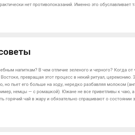
рактически нет противопоказаний. Именно это обуславливает т
нно может занять место в каждом доме. Топ-17 способов прим
асло стимулирует кровообращение, и его добавляют в антицел
олучить наибольший эффект, делать процедуры с эфирными ма
три дня в течение месяца, а к лимонному масло можно добавить
ение от мозолей и натоптышей. На половину чайной ложк...
 советы
лебным напиткам? В чем отличие зеленого и черного? Когда от
 Востоке, превращая этот процесс в некий ритуал, церемонию.
, но пьет его больше на ходу, нередко разбавляя молоком (анг
имер, немцы — с ромашкой). Южане не все приветливы к чаю, а
ть горячий чай в жару и обязательно спрашивают о состоянии з
рством. Южные народы ввели в употребление холодный чай, ут
едает Интернет-издание для девушек и женщин от 14 до 35 лет
опулярный. Цвет его зависит от разной обработки одних и тех 
ат пропариванием, то получается зеленый чай, а если долго вяля
и активирует чаевые ферменты, которые преобраз...