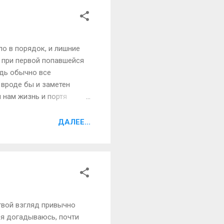
ло в порядок, и лишние
ь при первой попавшейся
едь обычно все
 вроде бы и заметен
 нам жизнь и портя
ывается не в результате
венны многим из нас.
ДАЛЕЕ...
можные ошибки и
 и таблетки для
 твой взгляд привычно
к я догадываюсь, почти