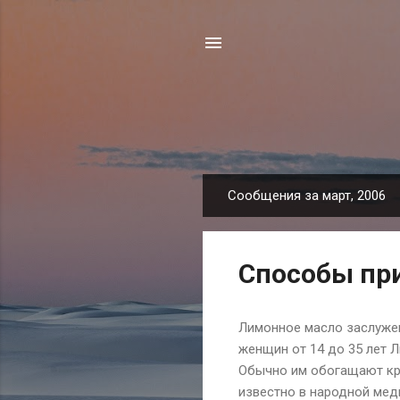
Сообщения за март, 2006
С
о
о
Способы пр
б
щ
е
Лимонное масло заслужен
н
женщин от 14 до 35 лет 
и
Обычно им обогащают кре
я
известно в народной мед