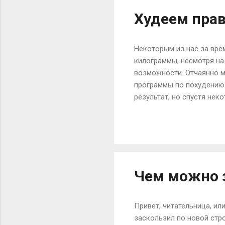
Худеем прав
Некоторым из нас за врем
килограммы, несмотря на 
возможности. Отчаянно м
программы по похудению д
результат, но спустя не
фигуру. Не стоит корить 
Вашей лени и праздного 
Чтобы похудеть быстро и
постараться исправить и
похудения, ведь если бы 
Чем можно 
Привет, читательница, ил
заскользил по новой стро