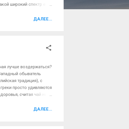
акой широкий спектр его
енения лимонного масла
люлитные обертывания,
ДАЛЕЕ...
слами от целлюлита надо
 апельсиновое и
 чая лучше воздержаться?
 Западный обыватель
лийская традиция), с
 греки просто удивляются
доровья, считая чай не
оляя им жажду под
 Чай — напиток
ДАЛЕЕ...
же чайных листьев. Если
т, то черный.