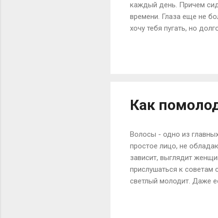
каждый день. Причем сид
времени. Глаза еще не бо
хочу тебя пугать, но до
многих заболеваний, а и
т.д. Но что же делать, е
фирмами-партнерами по Ин
бухгалтер, который целы
при этом ежедневного общ
Как помолод
Волосы - одно из главны
простое лицо, не облада
зависит, выглядит женщи
прислушаться к советам 
светлый молодит. Даже ес
моложе. Естественную кр
одновременно небольшие
причёской или узлом на з