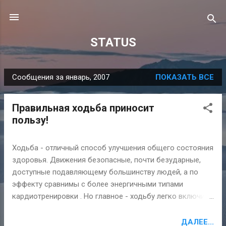
К основному контенту
STATUS
Сообщения за январь, 2007
ПОКАЗАТЬ ВСЕ
С
о
Правильная ходьба приносит
о
пользу!
б
щ
Ходьба - отличный способ улучшения общего состояния
е
здоровья. Движения безопасные, почти безударные,
н
доступные подавляющему большинству людей, а по
и
эффекту сравнимы с более энергичными типами
я
кардиотренировки . Но главное - ходьбу легко включить
в привычный режим дня. - Полезна для сердца , легких и
кровообращения - Помогает сбросить вес - Повышает
ДАЛЕЕ...